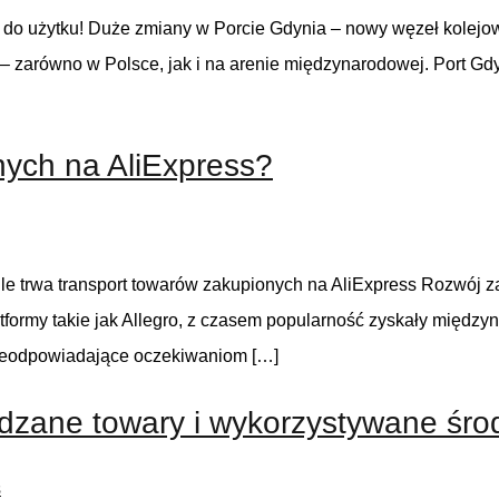
o użytku! Duże zmiany w Porcie Gdynia – nowy węzeł kolejowy
 zarówno w Polsce, jak i na arenie międzynarodowej. Port Gd
nych na AliExpress?
 Ile trwa transport towarów zakupionych na AliExpress Rozwój
formy takie jak Allegro, z czasem popularność zyskały między
nieodpowiadające oczekiwaniom […]
adzane towary i wykorzystywane środ