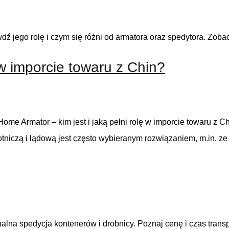
ź jego rolę i czym się różni od armatora oraz spedytora. Zobac
ę w imporcie towaru z Chin?
n? Home Armator – kim jest i jaką pełni rolę w imporcie towaru 
otniczą i lądową jest często wybieranym rozwiązaniem, m.in. z
nalna spedycja kontenerów i drobnicy. Poznaj cenę i czas trans