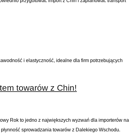
powiednio przygotować import z Chin i zaplanować transport
ezawodność i elastyczność, idealne dla firm potrzebujących
tem towarów z Chin!
Nowy Rok to jedno z największych wyzwań dla importerów na
na płynność sprowadzania towarów z Dalekiego Wschodu.