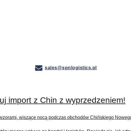
sales@spnlogistics.pl
uj import z Chin z wyprzedzeniem!