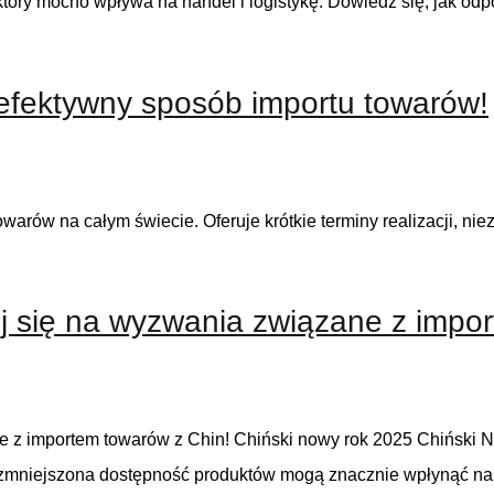
który mocno wpływa na handel i logistykę. Dowiedz się, jak od
j efektywny sposób importu towarów!
owarów na całym świecie. Oferuje krótkie terminy realizacji, ni
j się na wyzwania związane z impor
e z importem towarów z Chin! Chiński nowy rok 2025 Chiński 
e i zmniejszona dostępność produktów mogą znacznie wpłynąć 