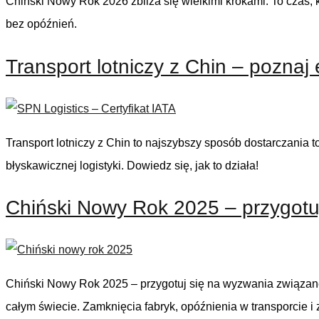
Chiński Nowy Rok 2026 zbliża się wielkimi krokami. To czas, 
strony
internetowej.
bez opóźnień.
Transport lotniczy z Chin – pozna
Statystyka
Abyśmy mogli
poprawić
funkcjonalność
i strukturę
strony
Transport lotniczy z Chin to najszybszy sposób dostarczania t
internetowej,
na podstawie
błyskawicznej logistyki. Dowiedz się, jak to działa!
tego, jak jest
ona używana.
Chiński Nowy Rok 2025 – przygotu
Doświadczenie
Aby nasza strona
internetowa
działała jak
najlepiej podczas
Chiński Nowy Rok 2025 – przygotuj się na wyzwania związan
Twojej wizyty.
całym świecie. Zamknięcia fabryk, opóźnienia w transporci
Jeśli odrzucisz te