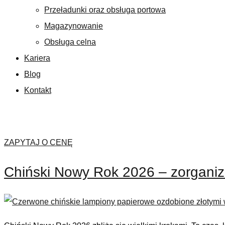
Przeładunki oraz obsługa portowa
Magazynowanie
Obsługa celna
Kariera
Blog
Kontakt
ZAPYTAJ O CENĘ
Niezbędne
Te pliki cookie
Chiński Nowy Rok 2026 – zorganiz
nie są
opcjonalne. Są
one potrzebne
do
prawidłowego
funkcjonowania