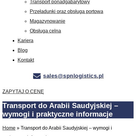
Transport ponadgabarytowy
Przeładunki oraz obsługa portowa
Magazynowanie
Obsługa celna
Kariera
Blog
Kontakt
sales@spnlogistics.pl
ZAPYTAJ O CENĘ
Niezbędne
Te pliki cookie
Transport do Arabii Saudyjskiej –
nie są
opcjonalne. Są
wymogi i praktyczne informacje
one potrzebne
do
Home
»
Transport do Arabii Saudyjskiej – wymogi i
prawidłowego
funkcjonowania