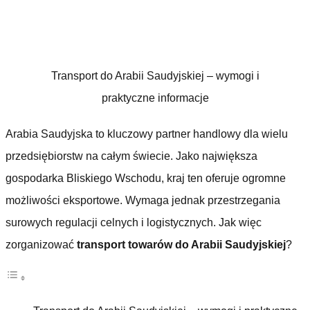
pliki cookie,
niektóre funkcje
mogą zniknąć ze
strony
internetowej.
Transport do Arabii Saudyjskiej – wymogi i
Marketing
praktyczne informacje
Udostępniając
swoje
Arabia Saudyjska to kluczowy partner handlowy dla wielu
zainteresowania i
zachowania
przedsiębiorstw na całym świecie. Jako największa
podczas
odwiedzania naszej
gospodarka Bliskiego Wschodu, kraj ten oferuje ogromne
strony, zwiększasz
szansę na
możliwości eksportowe. Wymaga jednak przestrzegania
zobaczenie
spersonalizowanych
surowych regulacji celnych i logistycznych. Jak więc
treści i ofert.
zorganizować
transport towarów do Arabii Saudyjskiej
?