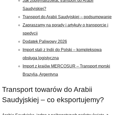
Jak zoptymalizować transport do Arabii
Saudyjskiej?
Transport do Arabii Saudyjskiej – podsumowanie
Zapraszamy na porady i artykuły o transporcie i
spedycji
Dodatek Paliwowy 2026
Import stali z Indii do Polski – kompleksowa
obsługa logistyczna
Import z krajów MERCOSUR – Transport morski
Brazylia, Argentyna
Transport towarów do Arabii
Saudyjskiej – co eksportujemy?